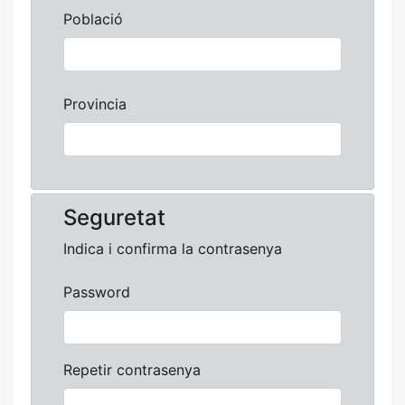
Població
Provincia
Seguretat
Indica i confirma la contrasenya
Password
Repetir contrasenya