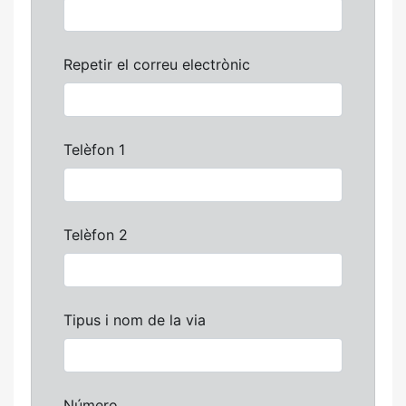
Repetir el correu electrònic
Telèfon 1
Telèfon 2
Tipus i nom de la via
Número