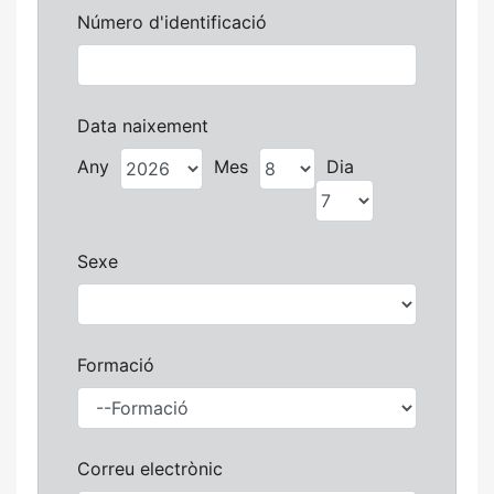
Número d'identificació
Data naixement
Any
Mes
Dia
Sexe
Formació
Correu electrònic